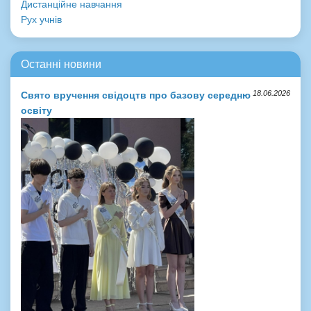
Дистанційне навчання
Рух учнів
Останні новини
18.06.2026
Свято вручення свідоцтв про базову середню
освіту