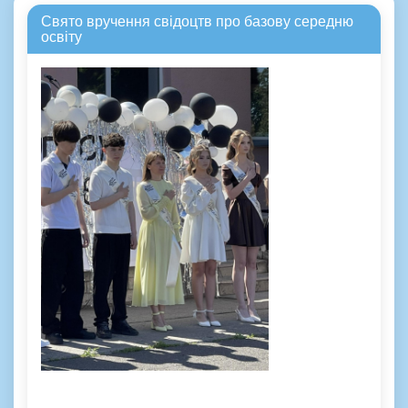
Свято вручення свідоцтв про базову середню
освіту