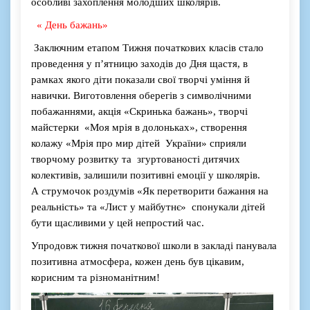
особливі захоплення молодших школярів.
«
Д
ень бажань
»
Заключним етапом Тижня початкових класів стало
проведення у п’ятницю заходів
до Дня щастя, в
рамках якого діти показали свої творчі уміння й
навички.
Виготовлення оберегів
з символічними
побажаннями,
акція
«С
кринька бажань
»,
творчі
майстерки
«
М
оя мрія в долоньках
»,
створення
колажу
«М
рія про мир
дітей У
країни
» сприяли
творчому розвитку та
згуртован
ості дитячих
колективів, залишили
позитивні емоції у школярів.
А
с
трумочок роздумів
«Я
к перетворити бажання на
реальність
»
та
«Л
ист у майбутнє
»
спонукали дітей
бути щасливими у цей непростий час.
Упродовж тижня початкової школи в закла
ді панувала
позитивна атмосфера, кожен день був цікавим,
корисним та різноманітним!