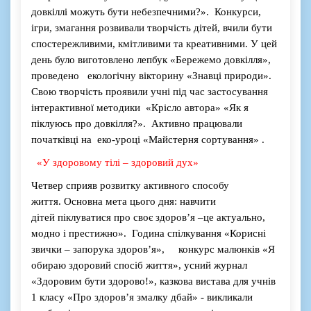
довкіллі можуть бути небезпечними?
».
Конкурси,
ігри
, змагання розвивали творчість дітей
, вчили бути
спостережливими, кмітливими та креативними. У цей
день було виготовлено
лепбук
«Б
ережемо довкілля
»
,
проведено екологічну вікторину
«З
навці природи
».
Свою творчість
проявили
учні під час застосування
інтерактивної методики
«К
рісло автора
»
«Я
к я
піклуюсь про довкілля?
».
Ак
тивно працювали
початківці на е
ко-
уроці
«М
айстерня сортування
»
.
«
У
здоровому тілі – здоровий дух
»
Четвер
сприяв розвитку
активного способу
життя.
Основна мета
цього дня
:
навчити
дітей
п
іклуватися про своє здоров’я –це актуально,
модно
і
престижно
».
Година спілкування
«К
орисні
звички – запорука здоров’я
»,
конкурс малюнків
«Я
обираю здоровий спосіб життя
»,
усний журнал
«З
доровим бути здорово!
»,
казкова вистава для учнів
1 класу
«П
ро здоров’я зм
алку дбай» - викликали