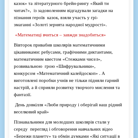
казок
»
та літературного
брейн-ринг
у
«Який ти
читач?», і
з задоволенням відгадували загадки
на
пізнання герої
в казок, взяли участь у грі-
змаганні
«З
олоті зернята народної мудрості
»
.
«
М
атематиці вчиться – завжди знадобиться
»
Вівторок
привабив
школярів м
атематичними
цікавинками
: ребусами, графічними диктантами,
математичним
квест
ом
«С
тежками чисел
»,
розвивальною грою
«Ш
ифрувальники
»,
ко
нкурс
ом
«М
атематичний калейдоскоп
»
. А
виготовлені поробки учнів не тільки підняли гарний
настрій, а й сприяли розвитку творчого мислення та
фантазії.
Д
ень довкілля
«Л
юби природу і оберігай наш рідний
веселковий край
»
Пізнавальним
и для молодших школярів стали у
с
ереду
п
ере
гляд і обговорення навчальних
відео
«Б
ережи планету
»
та
обмін думками
«Я
кі ситуації в