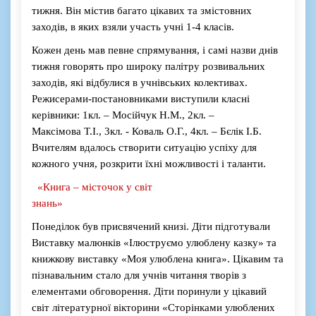
тижня. Він містив багато цікавих та змістовних
заходів, в яких взяли участь учні 1-4 класів.
Кожен день мав певне спрямування
,
і самі назви днів
тижня
говорять про широку палітру розвивальних
заходів, які відбулися в учнівських колективах.
Режисерами-постановниками виступили класні
керівники
:
1кл. –
Мосійчук
Н.М., 2кл. –
Максімова
Т.І., 3кл. -
Коваль О.Г., 4кл. –
Бєлік
І.Б
.
Вчителям вдалось створити ситуацію успіху для
кожного учня, розкрити їхні можливості і таланти.
«
Книга – місточок у світ
знань
»
Понеділок
був присвячений книзі.
Діти підготували
Виставку
мал
юнків
«І
люструємо улюблену казку
» та
к
нижкову виставку
«М
оя улюблена
книга
»
. Цікавим та
пізнавальним стало для учнів
читання творів з
елементами обговорення.
Діти поринули у цікавий
світ л
ітературної вікторини
«С
торінкам
и улюблених